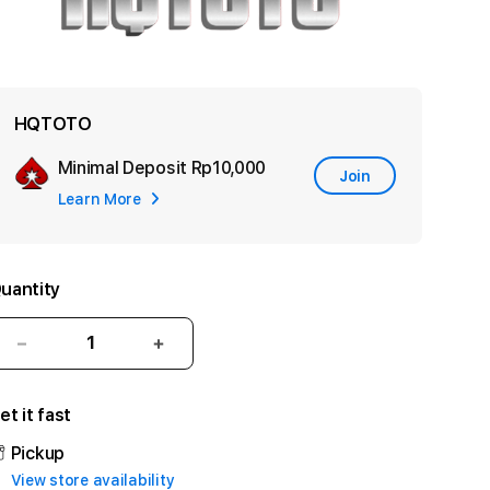
HQTOTO
Minimal Deposit
Rp10,000
Add
Join
Learn More
Apple
Care
uantity
Decrease
Increase
quantity
quantity
for
for
et it fast
HQTOTO
HQTOTO
:
:
Pickup
Satu
Satu
View store availability