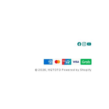
Facebook
Instagram
YouTube
Payment
methods
© 2026,
HQTOTO
Powered by Shopify