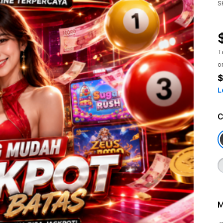
S
T
o
$
L
C
M