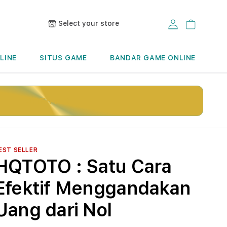
Select your store
Log in
Cart
LINE
SITUS GAME
BANDAR GAME ONLINE
DAFTAR
EST SELLER
HQTOTO : Satu Cara
Efektif Menggandakan
Uang dari Nol