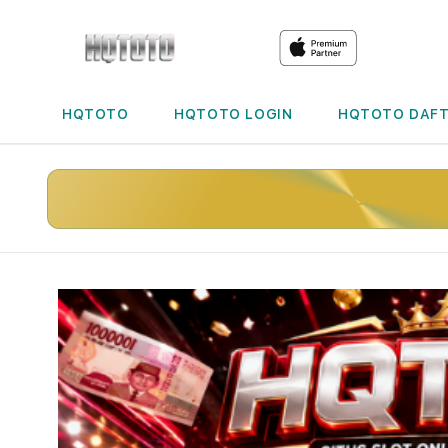
HQTOTO
HQTOTO LOGIN
HQTOTO DAF
LOGIN
Skip to
product
information