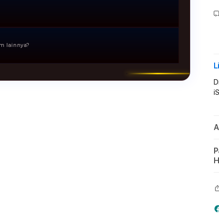
permainan populer lainnya.
 untuk membantu pengguna yang mengalami kendala terkait
m lainnya?
L
lengkap, sistem yang stabil, akses yang cepat, antarmuka
yang siap membantu kapan saja.
D
i
A
P