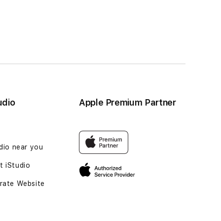
udio
Apple Premium Partner
udio near you
 iStudio
rate Website