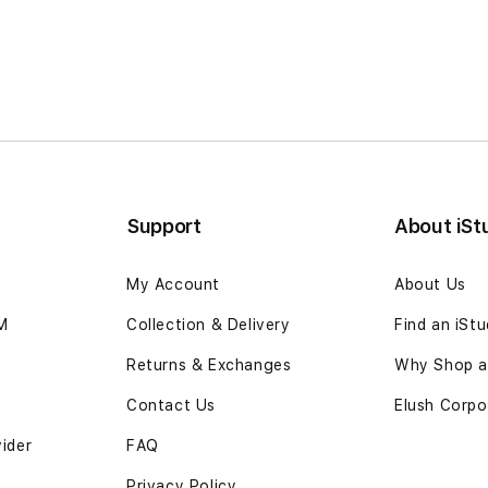
Support
About iSt
My Account
About Us
IM
Collection & Delivery
Find an iSt
Returns & Exchanges
Why Shop at
Contact Us
Elush Corpo
vider
FAQ
Privacy Policy