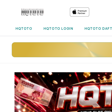
HQTOTO
HQTOTO LOGIN
HQTOTO DAF
LOGIN
Skip to
product
information