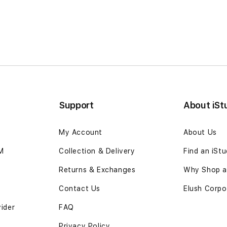
Support
About iSt
My Account
About Us
IM
Collection & Delivery
Find an iSt
Returns & Exchanges
Why Shop at
Contact Us
Elush Corpo
vider
FAQ
Privacy Policy