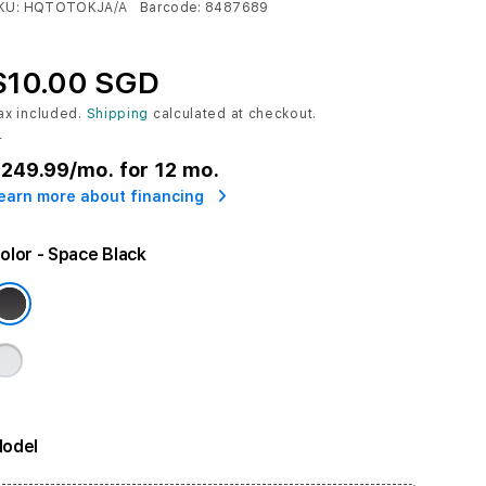
KU:
HQTOTOKJA/A
Barcode:
8487689
$10.00 SGD
ax included.
Shipping
calculated at checkout.
r
249.99
/mo. for 12 mo.
earn more about financing
olor
- Space Black
odel
More information