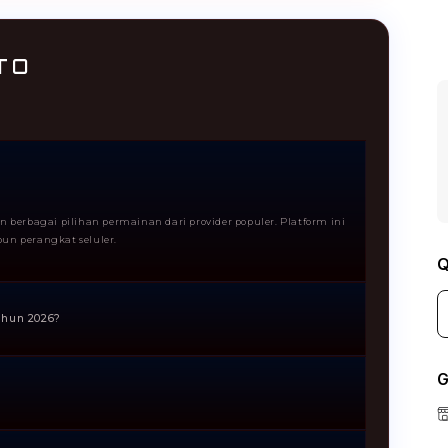
TO
 berbagai pilihan permainan dari provider populer. Platform ini
un perangkat seluler.
Q
ahun 2026?
kses yang cepat, koleksi permainan yang beragam, tampilan
G
 responsif selama 24 jam.
erti Pragmatic Play, PG Soft, Microgaming, Habanero,