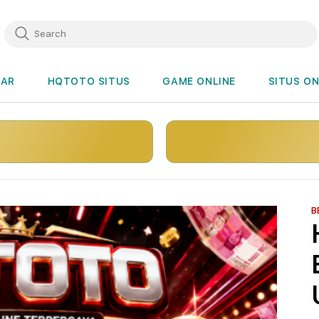
TAR
HQTOTO SITUS
GAME ONLINE
SITUS ON
B