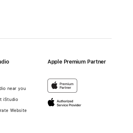
udio
Apple Premium Partner
udio near you
 iStudio
rate Website