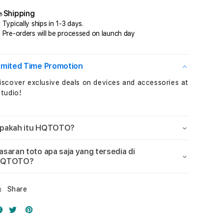
Cara
Cara
Efektif
Efektif
Shipping
Menggandakan
Menggandakan
Typically ships in 1-3 days.
Uang
Uang
Pre-orders will be processed on launch day
dari
dari
Nol
Nol
imited Time Promotion
iscover exclusive deals on devices and accessories at
Studio!
pakah itu HQTOTO?
asaran toto apa saja yang tersedia di
HQTOTO?
Share