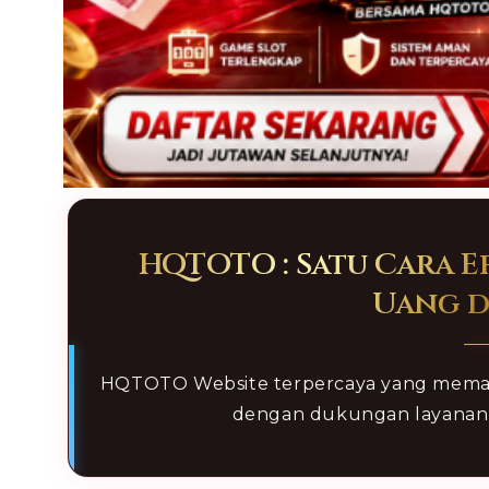
Open
media
1
in
HQTOTO : Satu Cara 
modal
Uang d
HQTOTO Website terpercaya yang mem
dengan dukungan layanan 