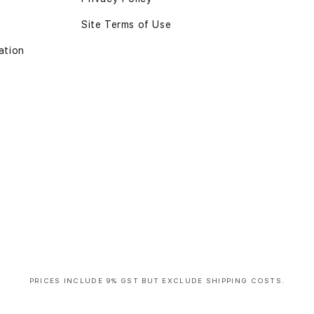
Site Terms of Use
ation
PRICES INCLUDE 9% GST BUT EXCLUDE SHIPPING COSTS.