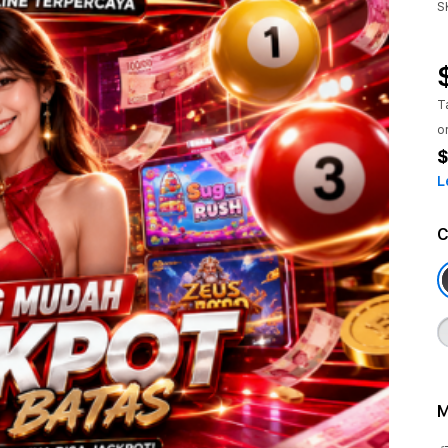
S
T
o
$
L
C
M