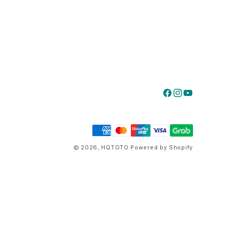
Facebook
Instagram
YouTube
Payment
methods
© 2026,
HQTOTO
Powered by Shopify