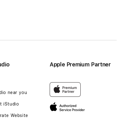
udio
Apple Premium Partner
udio near you
 iStudio
rate Website