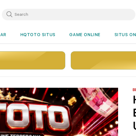
TAR
HQTOTO SITUS
GAME ONLINE
SITUS ON
B