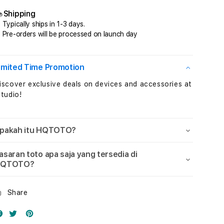
Cara
Cara
Efektif
Efektif
Shipping
Menggandakan
Menggandakan
Typically ships in 1-3 days.
Uang
Uang
Pre-orders will be processed on launch day
dari
dari
Nol
Nol
imited Time Promotion
iscover exclusive deals on devices and accessories at
Studio!
pakah itu HQTOTO?
asaran toto apa saja yang tersedia di
HQTOTO?
Share