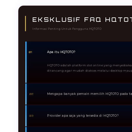
EKSKLUSIF FAQ HQTO
Informasi Penting Untuk Pengguna HQTOTO
Apa itu HQTOTO?
01
HQTOTO adalah platform slot online yang menyediakan
dirancang agar mudah diakses melalui desktop maup
Mengapa banyak pemain memilih HQTOTO pada t
02
Banyak pemain memilih HQTOTO karena menawarkan a
yang ramah pengguna, serta layanan pelanggan yang
Provider apa saja yang tersedia di HQTOTO?
03
HQTOTO menghadirkan berbagai provider ternama, sep