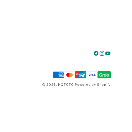
Facebook
Instagram
YouTube
Payment
methods
© 2026,
HQTOTO
Powered by Shopify