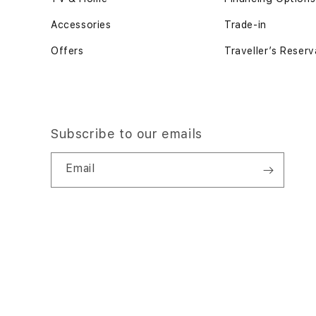
Accessories
Trade-in
Offers
Traveller’s Reserv
Subscribe to our emails
Email
S