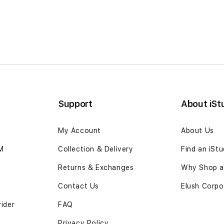
Support
About iSt
My Account
About Us
IM
Collection & Delivery
Find an iSt
Returns & Exchanges
Why Shop at
Contact Us
Elush Corpo
vider
FAQ
Privacy Policy