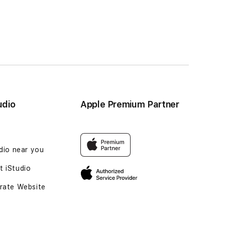
udio
Apple Premium Partner
udio near you
 iStudio
rate Website