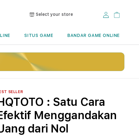
Select your store
Log in
Cart
LINE
SITUS GAME
BANDAR GAME ONLINE
DAFTAR
EST SELLER
HQTOTO : Satu Cara
Efektif Menggandakan
Uang dari Nol