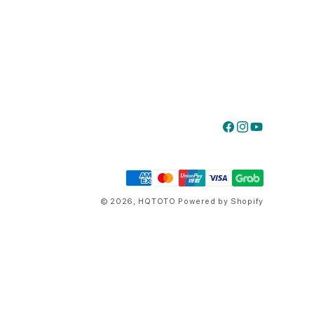
Facebook
Instagram
YouTube
Payment
methods
© 2026,
HQTOTO
Powered by Shopify