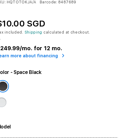
KU:
HQTOTOKJA/A
Barcode:
8487689
$10.00 SGD
ax included.
Shipping
calculated at checkout.
r
249.99
/mo. for 12 mo.
earn more about financing
olor
- Space Black
odel
More information