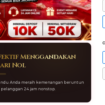
C
Efektif Menggandakan
ari Nol
andu Anda meraih kemenangan beruntun
pelanggan 24 jam nonstop.