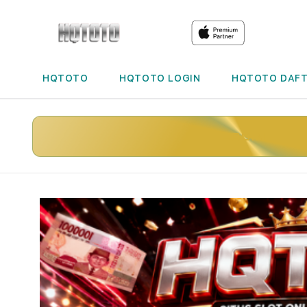
HQTOTO
HQTOTO LOGIN
HQTOTO DAF
LOGIN
Skip to
product
information