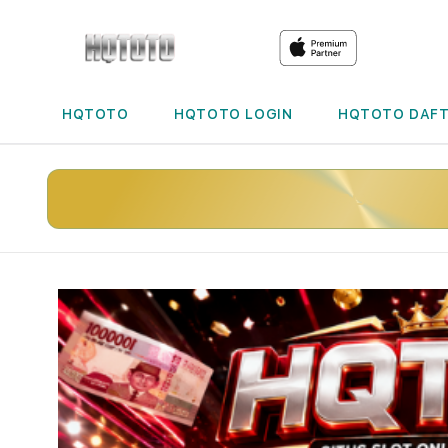
HQTOTO
HQTOTO LOGIN
HQTOTO DAF
LOGIN
Skip to
product
information