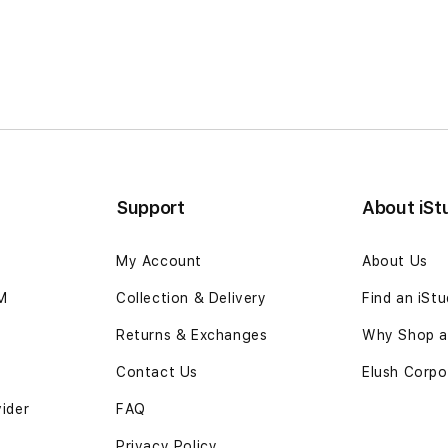
Support
About iSt
My Account
About Us
IM
Collection & Delivery
Find an iSt
Returns & Exchanges
Why Shop at
Contact Us
Elush Corpo
vider
FAQ
Privacy Policy