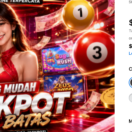
S
T
o
$
L
C
M