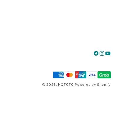
Facebook
Instagram
YouTube
Payment
methods
© 2026,
HQTOTO
Powered by Shopify