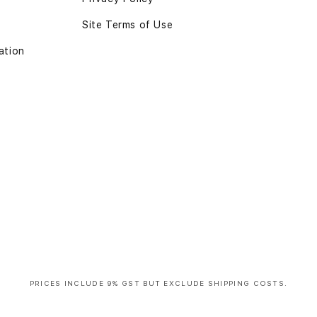
Site Terms of Use
ation
PRICES INCLUDE 9% GST BUT EXCLUDE SHIPPING COSTS.