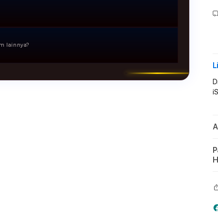
permainan populer lainnya.
 untuk membantu pengguna yang mengalami kendala terkait
m lainnya?
L
lengkap, sistem yang stabil, akses yang cepat, antarmuka
yang siap membantu kapan saja.
D
i
A
P