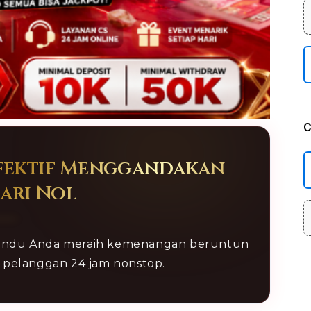
C
Efektif Menggandakan
ari Nol
andu Anda meraih kemenangan beruntun
pelanggan 24 jam nonstop.